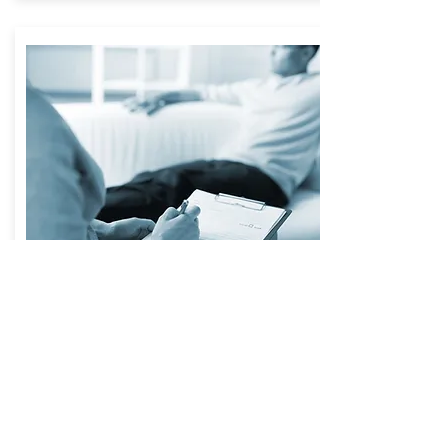
Ouderschapsonderzoeker /
Deskundige
Net zoals de bijzondere curator combineert
de ouderschapsonderzoeker / deskundige,
onderzoeks- en mediationtechnieken.
LEES VERDER